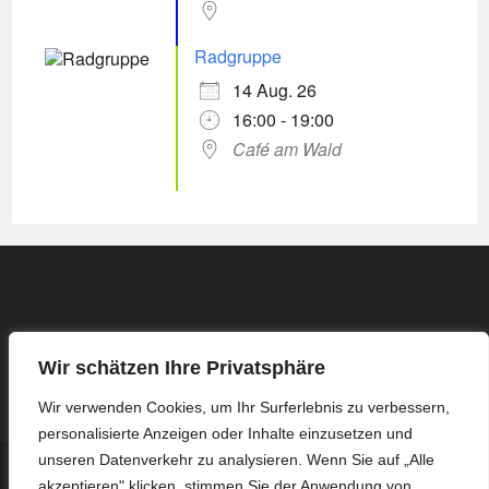
Radgruppe
14 Aug. 26
16:00 - 19:00
Café am Wald
Wir schätzen Ihre Privatsphäre
Wir verwenden Cookies, um Ihr Surferlebnis zu verbessern,
personalisierte Anzeigen oder Inhalte einzusetzen und
unseren Datenverkehr zu analysieren. Wenn Sie auf „Alle
Kontakt
Impressum / Datenschutzerklärung
akzeptieren" klicken, stimmen Sie der Anwendung von
Protokoll Basis-Treffen – 16.03.2026
Protokoll Basis-Treffen – 13.04.2026