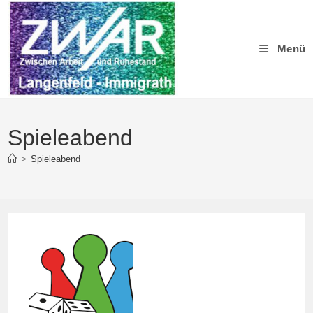
Zum
Inhalt
springen
Menü
Spieleabend
>
Spieleabend