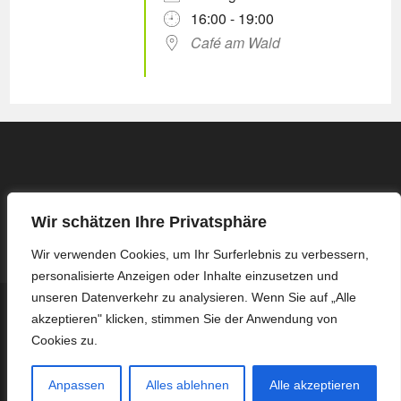
16:00 - 19:00
Café am Wald
Wir schätzen Ihre Privatsphäre
Wir verwenden Cookies, um Ihr Surferlebnis zu verbessern,
personalisierte Anzeigen oder Inhalte einzusetzen und
unseren Datenverkehr zu analysieren. Wenn Sie auf „Alle
Kontakt
Impressum / Datenschutzerklärung
akzeptieren" klicken, stimmen Sie der Anwendung von
Protokoll Basis-Treffen – 16.03.2026
Protokoll Basis-Treffen – 13.04.2026
Protokoll Basis-Treffen – 27.04.2026
Protokoll Basis-Treffen – 08.06.2026
Cookies zu.
Protokoll Basis-Treffen – 22.06.2026
Protokoll Basis-Treffen – 06.07.2026
Protokoll Basis-Treffen – 03.08.2026
Anpassen
Alles ablehnen
Alle akzeptieren