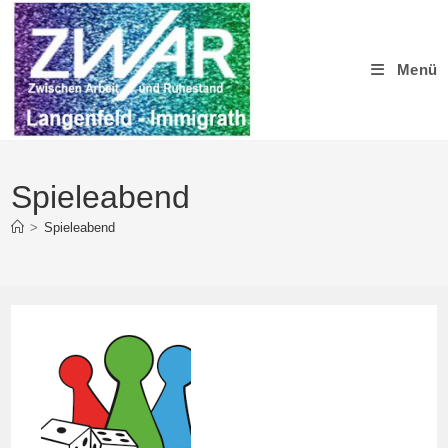
Zum
Inhalt
springen
Menü
Spieleabend
>
Spieleabend