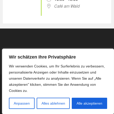
Café am Wald
Wir schätzen Ihre Privatsphäre
Wir verwenden Cookies, um Ihr Surferlebnis zu verbessern,
personalisierte Anzeigen oder Inhalte einzusetzen und
unseren Datenverkehr zu analysieren. Wenn Sie auf „Alle
Kontakt
Impressum / Datenschutzerklärung
akzeptieren" klicken, stimmen Sie der Anwendung von
Protokoll Basis-Treffen – 16.03.2026
Protokoll Basis-Treffen – 13.04.2026
Protokoll Basis-Treffen – 27.04.2026
Protokoll Basis-Treffen – 08.06.2026
Cookies zu.
Protokoll Basis-Treffen – 22.06.2026
Protokoll Basis-Treffen – 06.07.2026
Protokoll Basis-Treffen – 03.08.2026
Anpassen
Alles ablehnen
Alle akzeptieren
Copyright ZWAR Langenfeld Immigrath