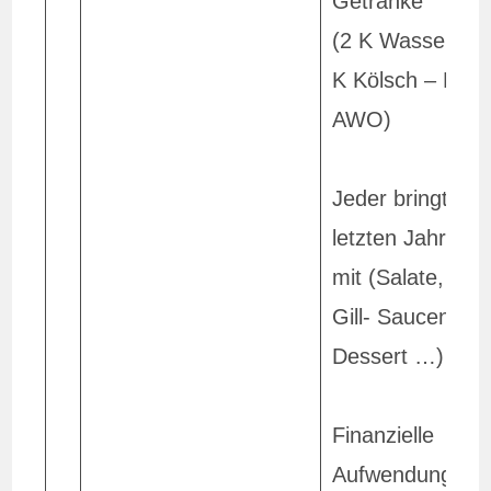
Getränke
(2 K Wasser un
K Kölsch – Rest
AWO)
Jeder bringt wie
letzten Jahr etw
mit (Salate, Brot
Gill- Saucen,
Dessert …)
Finanzielle
Aufwendungen