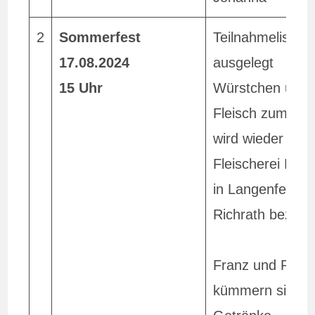
2
Sommerfest
Teilnahmeliste
17.08.2024
ausgelegt
15 Uhr
Würstchen und
Fleisch zum Gril
wird wieder von
Fleischerei Her
in Langenfeld-
Richrath bezog
Franz und Raine
kümmern sich 