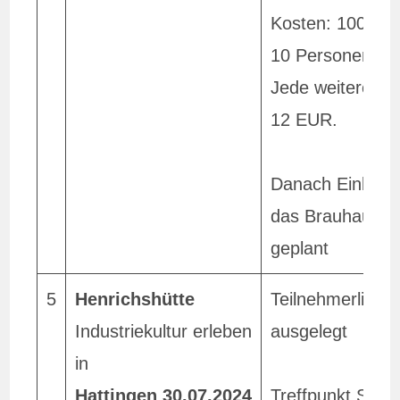
Kosten: 100 EU
10 Personen
Jede weitere Pe
12 EUR.
Danach Einkehr
das Brauhaus S
geplant
5
Henrichshütte
Teilnehmerliste
Industriekultur erleben
ausgelegt
in
Hattingen 30.07.2024
Treffpunkt SGL