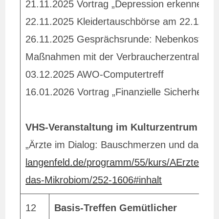
21.11.2025 Vortrag „Depression erkennen u
22.11.2025 Kleidertauschbörse am 22.11.
26.11.2025 Gesprächsrunde: Nebenkosten im
Maßnahmen mit der Verbraucherzentrale 
03.12.2025 AWO-Computertreff
16.01.2026 Vortrag „Finanzielle Sicherheit 
VHS-Veranstaltung im Kulturzentrum am 
„Ärzte im Dialog: Bauschmerzen und das Mi
langenfeld.de/programm/55/kurs/AErzte-im
das-Mikrobiom/252-1606#inhalt
12
Basis-Treffen
Gemütlicher
K