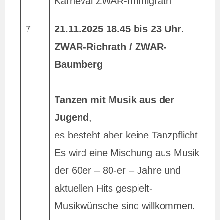
Karneval ZWAR-Immigrath
F
7
21.11.2025
18.45 bis 23 Uhr
.
E
ZWAR-Richrath / ZWAR-
B
Baumberg
O
H
Tanzen mit Musik aus der
/
Jugend
,
es besteht aber keine Tanzpflicht.
E
Es wird eine Mischung aus Musik
m
der 60er – 80-er – Jahre und
aktuellen Hits gespielt-
f
Musikwünsche sind willkommen.
G