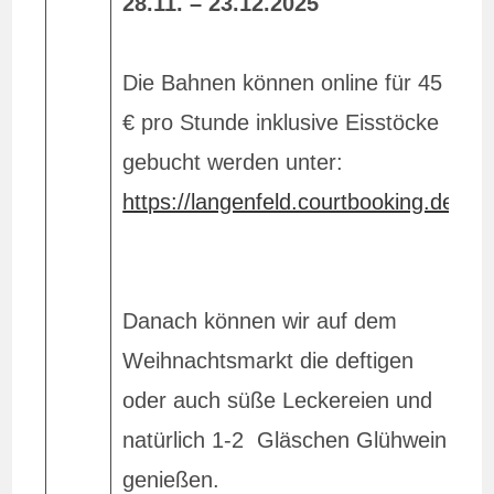
28.11. – 23.12.2025
W
N
Die Bahnen können online für 45
m
€ pro Stunde inklusive Eisstöcke
a
gebucht werden unter:
P
https://langenfeld.courtbooking.de
k
m
0
Danach können wir auf dem
S
Weihnachtsmarkt die deftigen
V
oder auch süße Leckereien und
1
natürlich 1-2 Gläschen Glühwein
o
genießen.
B