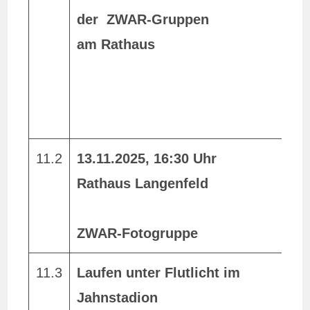
der ZWAR-Gruppen
u
am Rathaus
A
V
G
e
11.2
13.11.2025, 16:30 Uhr
V
Rathaus Langenfeld
T
ZWAR-Fotogruppe
11.3
Laufen unter Flutlicht im
m
Jahnstadion
z