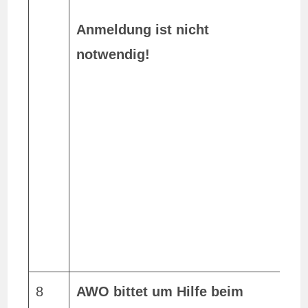
u
Anmeldung ist nicht
g
notwendig!
F
T
V
B
(
3
8
AWO bittet um Hilfe beim
T