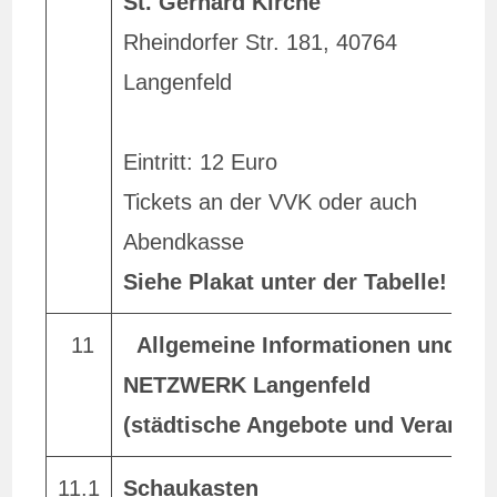
St. Gerhard Kirche
L
Rheindorfer Str. 181, 40764
Langenfeld
Eintritt: 12 Euro
Tickets an der VVK oder auch
Abendkasse
Siehe Plakat unter der Tabelle!
11
Allgemeine Informationen und T
NETZWERK Langenfeld
(
städtische Angebote und Veransta
11.1
Schaukasten
V