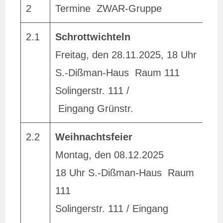
2
Termine ZWAR-Gruppe
2.1
Schrottwichteln
1
Freitag, den 28.11.2025, 18 Uhr
Z
S.-Dißman-Haus Raum 111
K
Solingerstr. 111 /
Eingang Grünstr.
L
2.2
Weihnachtsfeier
E
Montag, den 08.12.2025
j
18 Uhr S.-Dißman-Haus Raum
i
111
L
Solingerstr. 111 / Eingang