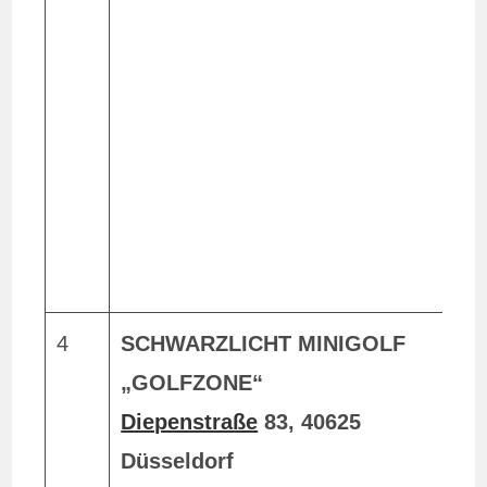
E
Z
(
k
g
/
4
SCHWARZLICHT MINIGOLF
h
„GOLFZONE“
m
Diepenstraße
83, 40625
Düsseldorf
L