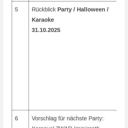
5
Rückblick
Party / Halloween /
P
Karaoke
D
31.10.2025
f
E
u
h
l
3
6
Vorschlag für nächste Party:
T