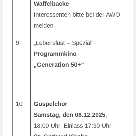
Waffelbacke
0
Interessenten bitte bei der AWO
1
melden
9
„Lebenslust – Spezial“
R
Programmkino
S
„Generation 50+“
1
D
E
10
Gospelchor
h
Samstag, den 06.12.2025
,
l
18:00 Uhr, Einlass 17:30 Uhr
A