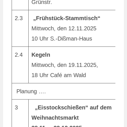
Grünstr.
2.3
„Frühstück-Stammtisch“
E
Mittwoch, den 12.11.2025
10 Uhr S.-Dißman-Haus
2.4
Kegeln
Mittwoch, den 19.11.2025,
18 Uhr Café am Wald
Planung ….
3
„Eisstockschießen“ auf dem
E
Weihnachtsmarkt
L