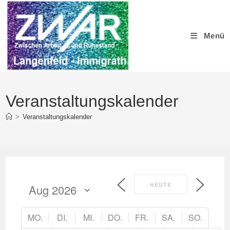
Zum
Inhalt
springen
Menü
Veranstaltungskalender
>
Veranstaltungskalender
HEUTE
MO.
DI.
MI.
DO.
FR.
SA.
SO.