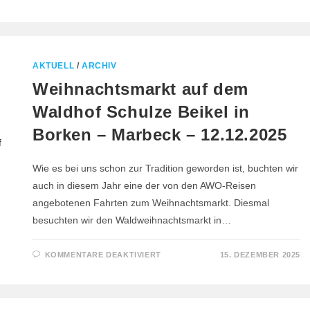
EISWELT
OBERHAUSEN
–
23.02.2026
AKTUELL
/
ARCHIV
Weihnachtsmarkt auf dem
Waldhof Schulze Beikel in
Borken – Marbeck – 12.12.2025
Wie es bei uns schon zur Tradition geworden ist, buchten wir
auch in diesem Jahr eine der von den AWO-Reisen
angebotenen Fahrten zum Weihnachtsmarkt. Diesmal
besuchten wir den Waldweihnachtsmarkt in…
FÜR
KOMMENTARE DEAKTIVIERT
15. DEZEMBER 2025
WEIHNACHTSMARKT
AUF
DEM
WALDHOF
SCHULZE
BEIKEL