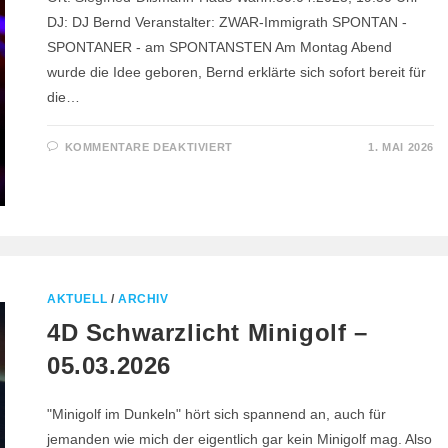
DJ: DJ Bernd Veranstalter: ZWAR-Immigrath SPONTAN -
SPONTANER - am SPONTANSTEN Am Montag Abend
wurde die Idee geboren, Bernd erklärte sich sofort bereit für
die…
FÜR
KOMMENTARE DEAKTIVIERT
1. MAI 2026
TANZ
IN
DEN
MAI
AKTUELL
/
ARCHIV
4D Schwarzlicht Minigolf –
05.03.2026
"Minigolf im Dunkeln" hört sich spannend an, auch für
jemanden wie mich der eigentlich gar kein Minigolf mag. Also