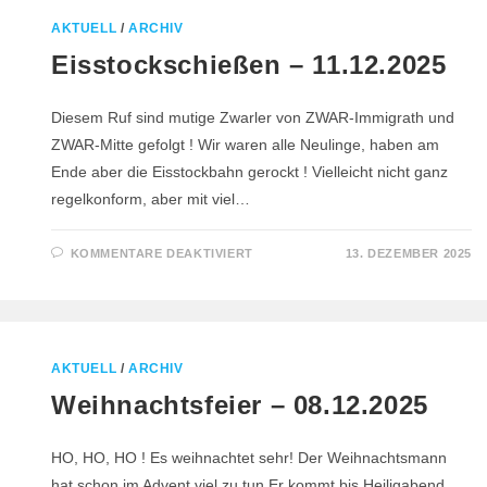
IN
BORKEN
AKTUELL
/
ARCHIV
–
MARBECK
Eisstockschießen – 11.12.2025
–
12.12.2025
Diesem Ruf sind mutige Zwarler von ZWAR-Immigrath und
ZWAR-Mitte gefolgt ! Wir waren alle Neulinge, haben am
Ende aber die Eisstockbahn gerockt ! Vielleicht nicht ganz
regelkonform, aber mit viel…
FÜR
KOMMENTARE DEAKTIVIERT
13. DEZEMBER 2025
EISSTOCKSCHIESSEN –
1
1.12.2025
AKTUELL
/
ARCHIV
Weihnachtsfeier – 08.12.2025
HO, HO, HO ! Es weihnachtet sehr! Der Weihnachtsmann
hat schon im Advent viel zu tun.Er kommt bis Heiligabend