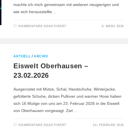
machte ich mich gemeinsam mit weiteren neugierigen und
wie sich herausstellte…
FÜR
KOMMENTARE DEAKTIVIERT
6. MÄRZ 2026
4D
SCHWARZLICHT
MINIGOLF
–
05.03.2026
AKTUELL
/
ARCHIV
Eiswelt Oberhausen –
23.02.2026
Ausgerüstet mit Mütze, Schal, Handschuhe, Winterjacke,
gefütterte Schuhe, dicken Pullover und warmer Hose haben
sich 16 Mutige von uns am 23. Februar 2026 in die Eiswelt
von Oberhausen vorgewagt. Ziel…
FÜR
KOMMENTARE DEAKTIVIERT
24. FEBRUAR 2026