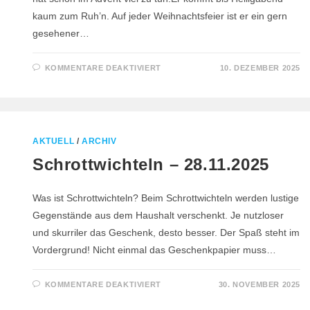
kaum zum Ruh’n. Auf jeder Weihnachtsfeier ist er ein gern
gesehener…
FÜR
KOMMENTARE DEAKTIVIERT
10. DEZEMBER 2025
WEIHNACHTSFEIER
–
08.12.2025
AKTUELL
/
ARCHIV
Schrottwichteln – 28.11.2025
Was ist Schrottwichteln? Beim Schrottwichteln werden lustige
Gegenstände aus dem Haushalt verschenkt. Je nutzloser
und skurriler das Geschenk, desto besser. Der Spaß steht im
Vordergrund! Nicht einmal das Geschenkpapier muss…
FÜR
KOMMENTARE DEAKTIVIERT
30. NOVEMBER 2025
SCHROTTWICHTELN
–