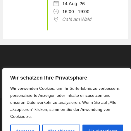
14 Aug. 26
16:00 - 19:00
Café am Wald
Wir schätzen Ihre Privatsphäre
Wir verwenden Cookies, um Ihr Surferlebnis zu verbessern,
personalisierte Anzeigen oder Inhalte einzusetzen und
unseren Datenverkehr zu analysieren. Wenn Sie auf „Alle
Kontakt
Impressum / Datenschutzerklärung
akzeptieren" klicken, stimmen Sie der Anwendung von
Protokoll Basis-Treffen – 16.03.2026
Protokoll Basis-Treffen – 13.04.2026
Protokoll Basis-Treffen – 27.04.2026
Protokoll Basis-Treffen – 08.06.2026
Cookies zu.
Protokoll Basis-Treffen – 22.06.2026
Protokoll Basis-Treffen – 06.07.2026
Protokoll Basis-Treffen – 03.08.2026