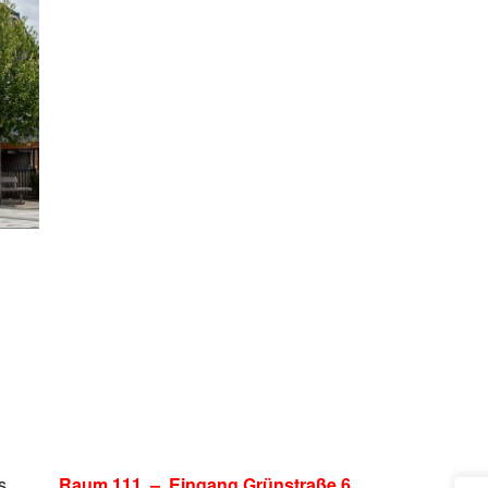
n-Haus
Raum 111 – Eingang Grünstraße 6