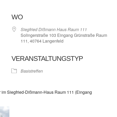
WO
Siegfried Dißmann Haus Raum 111
Solingerstraße 103 Eingang Grünstraße Raum
111, 40764 Langenfeld
VERANSTALTUNGSTYP
e Kalender
iCalendar
Basistreffen
hr im Siegfried-Dißmann-Haus Raum 111 (Eingang