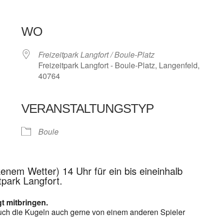
WO
Freizeitpark Langfort / Boule-Platz
Freizeitpark Langfort - Boule-Platz, Langenfeld,
40764
VERANSTALTUNGSTYP
e Kalender
iCalendar
Boule
kenem Wetter) 14 Uhr für ein bis eineinhalb
tpark Langfort.
gt mitbringen.
euch die Kugeln auch gerne von einem anderen Spieler