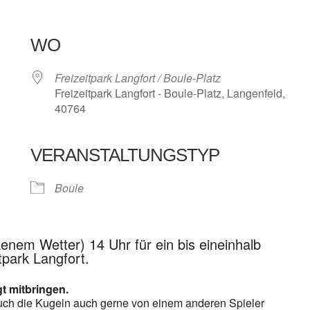
WO
Freizeitpark Langfort / Boule-Platz
Freizeitpark Langfort - Boule-Platz, Langenfeld,
40764
VERANSTALTUNGSTYP
e Kalender
iCalendar
Boule
kenem Wetter) 14 Uhr für ein bis eineinhalb
tpark Langfort.
gt mitbringen.
euch die Kugeln auch gerne von einem anderen Spieler