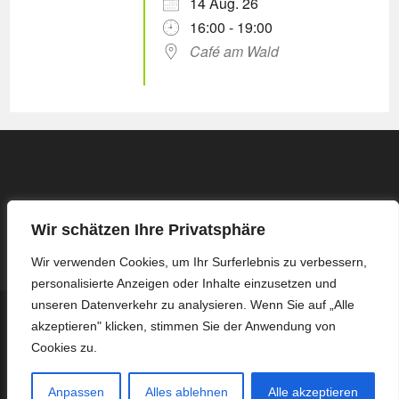
14 Aug. 26
16:00 - 19:00
Café am Wald
Wir schätzen Ihre Privatsphäre
Wir verwenden Cookies, um Ihr Surferlebnis zu verbessern,
personalisierte Anzeigen oder Inhalte einzusetzen und
unseren Datenverkehr zu analysieren. Wenn Sie auf „Alle
Kontakt
Impressum / Datenschutzerklärung
akzeptieren" klicken, stimmen Sie der Anwendung von
Protokoll Basis-Treffen – 16.03.2026
Protokoll Basis-Treffen – 13.04.2026
Protokoll Basis-Treffen – 27.04.2026
Protokoll Basis-Treffen – 08.06.2026
Cookies zu.
Protokoll Basis-Treffen – 22.06.2026
Protokoll Basis-Treffen – 06.07.2026
Protokoll Basis-Treffen – 03.08.2026
Anpassen
Alles ablehnen
Alle akzeptieren