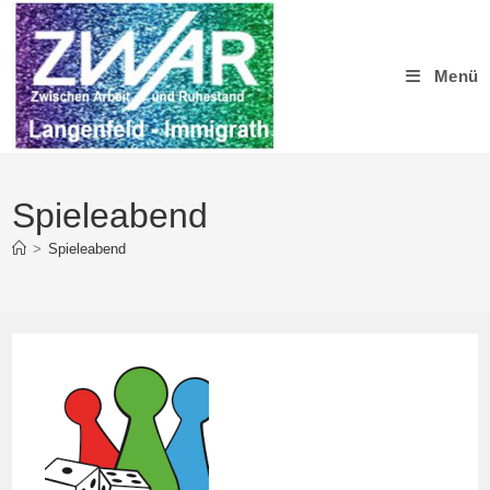
Zum
Inhalt
springen
Menü
Spieleabend
>
Spieleabend