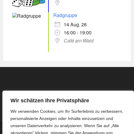
Radgruppe
14 Aug. 26
16:00 - 19:00
Café am Wald
Wir schätzen Ihre Privatsphäre
Wir verwenden Cookies, um Ihr Surferlebnis zu verbessern,
personalisierte Anzeigen oder Inhalte einzusetzen und
unseren Datenverkehr zu analysieren. Wenn Sie auf „Alle
Kontakt
Impressum / Datenschutzerklärung
akzeptieren" klicken, stimmen Sie der Anwendung von
Protokoll Basis-Treffen – 16.03.2026
Protokoll Basis-Treffen – 13.04.2026