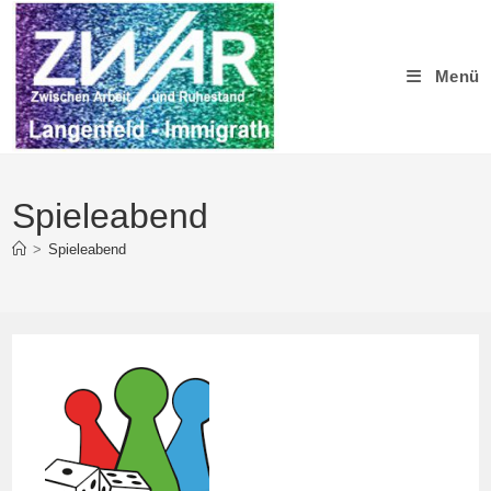
Zum
Inhalt
springen
Menü
Spieleabend
>
Spieleabend