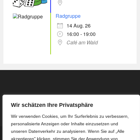
Radgruppe
14 Aug. 26
16:00 - 19:00
Café am Wald
Wir schätzen Ihre Privatsphäre
Wir verwenden Cookies, um Ihr Surferlebnis zu verbessern,
personalisierte Anzeigen oder Inhalte einzusetzen und
unseren Datenverkehr zu analysieren. Wenn Sie auf „Alle
Kontakt
Impressum / Datenschutzerklärung
akzeptieren" klicken, stimmen Sie der Anwendung von
Protokoll Basis-Treffen – 16.03.2026
Protokoll Basis-Treffen – 13.04.2026