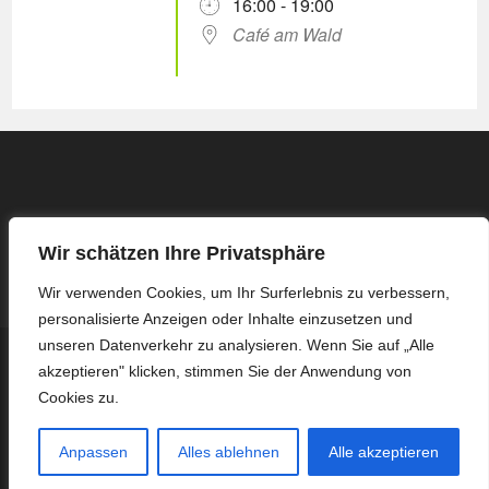
16:00 - 19:00
Café am Wald
Wir schätzen Ihre Privatsphäre
Wir verwenden Cookies, um Ihr Surferlebnis zu verbessern,
personalisierte Anzeigen oder Inhalte einzusetzen und
unseren Datenverkehr zu analysieren. Wenn Sie auf „Alle
Kontakt
Impressum / Datenschutzerklärung
akzeptieren" klicken, stimmen Sie der Anwendung von
Protokoll Basis-Treffen – 16.03.2026
Protokoll Basis-Treffen – 13.04.2026
Protokoll Basis-Treffen – 27.04.2026
Protokoll Basis-Treffen – 08.06.2026
Cookies zu.
Protokoll Basis-Treffen – 22.06.2026
Protokoll Basis-Treffen – 06.07.2026
Protokoll Basis-Treffen – 03.08.2026
Anpassen
Alles ablehnen
Alle akzeptieren
Copyright ZWAR Langenfeld Immigrath